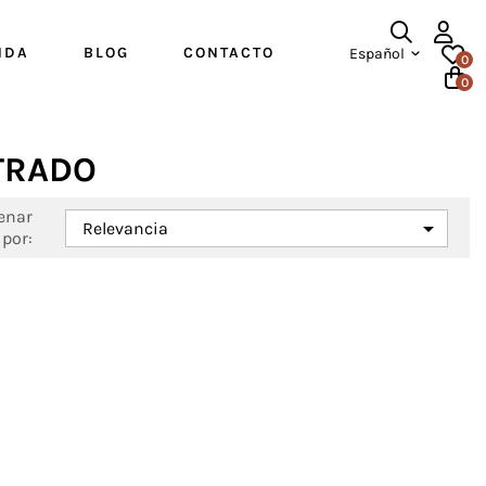
NDA
BLOG
CONTACTO
Español
0
0
LTRADO
enar

Relevancia
por: